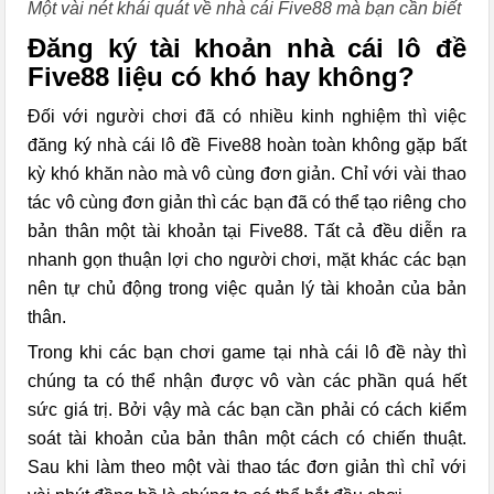
Một vài nét khái quát về nhà cái Five88 mà bạn cần biết
Đăng ký tài khoản nhà cái lô đề
Five88 liệu có khó hay không?
Đối với người chơi đã có nhiều kinh nghiệm thì việc
đăng ký nhà cái lô đề Five88 hoàn toàn không gặp bất
kỳ khó khăn nào mà vô cùng đơn giản. Chỉ với vài thao
tác vô cùng đơn giản thì các bạn đã có thể tạo riêng cho
bản thân một tài khoản tại Five88. Tất cả đều diễn ra
nhanh gọn thuận lợi cho người chơi, mặt khác các bạn
nên tự chủ động trong việc quản lý tài khoản của bản
thân.
Trong khi các bạn chơi game tại nhà cái lô đề này thì
chúng ta có thể nhận được vô vàn các phần quá hết
sức giá trị. Bởi vậy mà các bạn cần phải có cách kiểm
soát tài khoản của bản thân một cách có chiến thuật.
Sau khi làm theo một vài thao tác đơn giản thì chỉ với