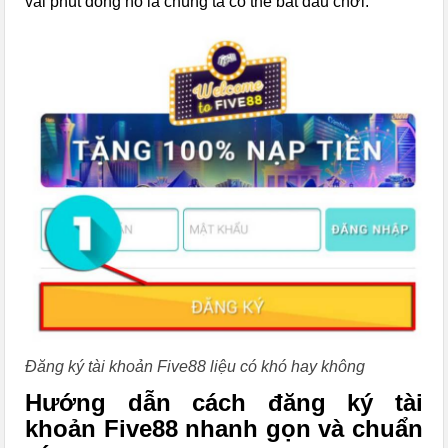
vài phút đồng hồ là chúng ta có thể bắt đầu chơi.
Đăng ký tài khoản Five88 liệu có khó hay không
Hướng dẫn cách đăng ký tài
khoản Five88 nhanh gọn và chuẩn