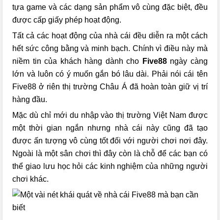
tựa game và các dạng sản phẩm vô cùng đặc biệt, đều
được cấp giấy phép hoạt động.
Tất cả các hoạt động của nhà cái đều diễn ra một cách
hết sức công bằng và minh bạch. Chính vì điều này mà
niềm tin của khách hàng dành cho
Five88
ngày càng
lớn và luôn có ý muốn gắn bó lâu dài. Phải nói cái tên
Five88 ở riên thị trường Châu Á đã hoàn toàn giữ vị trí
hàng đầu.
Mặc dù chỉ mới du nhập vào thị trường Việt Nam được
một thời gian ngắn nhưng nhà cái này cũng đã tạo
được ấn tượng vô cùng tốt đối với người chơi nơi đây.
Ngoài là một sân chơi thì đây còn là chỗ để các bạn có
thể giao lưu học hỏi các kinh nghiệm của những người
chơi khác.