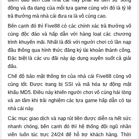
động và đa dạng của mỗi tựa game cùng với đó là tỷ lệ
trả thưởng mà nhà cái đưa ra là vô cùng cao.
Bên cạnh đó thì Five88 có các chính xác trả thưởng vô
cùng độc đáo và hấp dẫn với hàng loạt các chương
trình khuyến mãi. Nhất là đối với người chơi có lần nạp
đầu thông qua hình thức đăng ký tài khoản thành công.
Đặc biệt là các ưu đãi này áp dụng xuyên suốt cả giải
đấu.
Chế độ bảo mật thông tin của nhà cái Five88 cũng vô
cùng tốt. Được trang bị SSl và mã hóa tự động mật
khẩu MD5. Điều này khiến người chơi vô cùng hài lòng
và an tâm khi trải nghiệm các tựa game hấp dẫn có tại
nhà cái này.
Các mục giao dịch và nạp rút tiền được diễn ra hết sức
nhanh chóng, bên cạnh đó thì hệ thống đội ngũ nhân
viên luôn túc trực 24/24 để hỗ trợ khách hàng. Thời