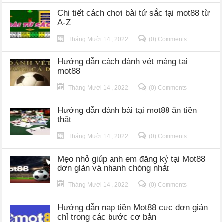
Chi tiết cách chơi bài tứ sắc tại mot88 từ
A-Z
Tháng Mười 14 , 2022
(0) Comments
Hướng dẫn cách đánh vét máng tại
mot88
Tháng Mười 14 , 2022
(0) Comments
Hướng dẫn đánh bài tại mot88 ăn tiền
thật
Tháng Mười 14 , 2022
(0) Comments
Mẹo nhỏ giúp anh em đăng ký tại Mot88
đơn giản và nhanh chóng nhất
Tháng Mười 14 , 2022
(0) Comments
Hướng dẫn nạp tiền Mot88 cực đơn giản
chỉ trong các bước cơ bản