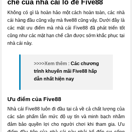
chế của nhà cái lô đề Five88
Không có gì là hoàn hảo một cách hoàn toàn, các nhà
cái hàng đầu cũng vậy mà five88 cũng vậy. Dưới đây là
các mặt ưu điểm mà nhà cái Five88 đã phát triển tốt
cũng như các mặt hạn chế cần được sớm khắc phục tại
nhà cái này.
>>>>Xem thêm :
Các chương
trình khuyến mãi Five88 hấp
dẫn nhất hiện nay
Ưu điểm của Five88
Nhà cái Five88 luôn đi đầu tại cả về cả chất lượng của
các sản phẩm lẫn mức độ uy tín và minh bạch nhằm
đảm bảo quyền lợi cho người chơi khi tham gia. Ưu
điểm đầu tiên của nhà cái này phải kể đến sự sống