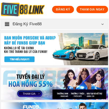
ĐĂNG KÝ
THAM GIA NGAY
Đăng Ký Five88