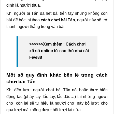
định là người thua.
Khi người bị Tấn đã hết bài trên tay nhưng không còn
bài để bốc thì theo
cách chơi bài Tấn
, người này sẽ trở
thành người thắng trong ván bài.
>>>>>>Xem thêm :
Cách chơi
xổ số online từ cao thủ nhà cái
Five88
Một số quy định khác bên lề trong cách
chơi bài Tấn
Khi đến lượt, người chơi bài Tấn nói hoặc thực hiện
động tác (phẩy tay, lắc tay, lắc đầu…) thì những người
chơi còn lại sẽ tự hiểu là người chơi này bỏ lượt, cho
qua lượt mà không được hồi lượt lại nữa..