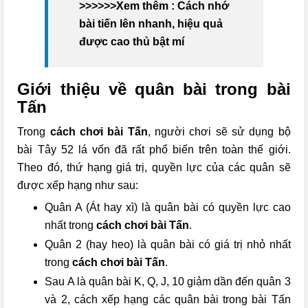
>>>>>>Xem thêm :
Cách nhớ
bài tiến lên nhanh, hiệu quả
được cao thủ bật mí
Giới thiệu về quân bài trong bài
Tấn
Trong
cách chơi bài Tấn
, người chơi sẽ sử dụng bộ
bài Tây 52 lá vốn đã rất phổ biến trên toàn thế giới.
Theo đó, thứ hạng giá trị, quyền lực của các quân sẽ
được xếp hạng như sau:
Quân A (Át hay xì) là quân bài có quyền lực cao
nhất trong
cách chơi bài Tấn
.
Quân 2 (hay heo) là quân bài có giá trị nhỏ nhất
trong
cách chơi bài Tấn
.
Sau A là quân bài K, Q, J, 10 giảm dần đến quân 3
và 2, cách xếp hạng các quân bài trong bài Tấn