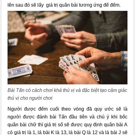
lên sau đó sẽ lấy giá trị quân bài tương ứng để đếm.
Bài Tấn có cách chơi khá thú vị và đặc biệt tạo cảm giác
thú vị cho người chơi
Người được đếm cuối theo vòng đã quy ước sẽ là
người được đánh bài Tấn đầu tiên và chú ý khi bốc
quân bài chữ thì giá trị số sẽ được quy định quân bài A
có giá trị là 1, lá bài K là 13, lá bài Q là 12 và lá bài J sẽ