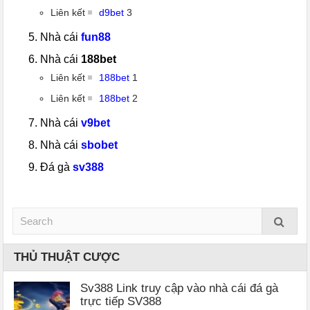
Liên kết
d9bet
3
Nhà cái
fun88
Nhà cái
188bet
Liên kết
188bet
1
Liên kết
188bet
2
Nhà cái
v9bet
Nhà cái
sbobet
Đá gà
sv388
THỦ THUẬT CƯỢC
Sv388 Link truy cập vào nhà cái đá gà
trực tiếp SV388