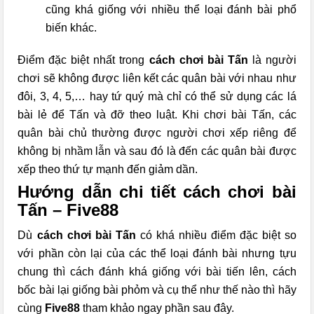
cũng khá giống với nhiều thể loại đánh bài phổ
biến khác.
Điểm đặc biệt nhất trong
cách chơi bài Tấn
là người
chơi sẽ không được liên kết các quân bài với nhau như
đôi, 3, 4, 5,… hay tứ quý mà chỉ có thể sử dụng các lá
bài lẻ để Tấn và đỡ theo luật. Khi chơi bài Tấn, các
quân bài chủ thường được người chơi xếp riêng để
không bị nhầm lẫn và sau đó là đến các quân bài được
xếp theo thứ tự mạnh đến giảm dần.
Hướng dẫn chi tiết cách chơi bài
Tấn – Five88
Dù
cách chơi bài Tấn
có khá nhiều điểm đặc biệt so
với phần còn lại của các thể loại đánh bài nhưng tựu
chung thì cách đánh khá giống với bài tiến lên, cách
bốc bài lại giống bài phỏm và cụ thể như thế nào thì hãy
cùng
Five88
tham khảo ngay phần sau đây.