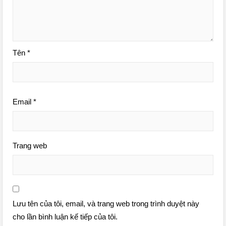
Tên
*
Email
*
Trang web
Lưu tên của tôi, email, và trang web trong trình duyệt này
cho lần bình luận kế tiếp của tôi.