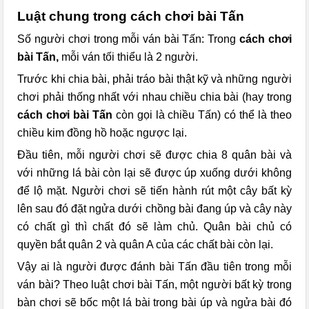
Luật chung trong cách chơi bài Tấn
Số người chơi trong mỗi ván bài Tấn: Trong
cách chơi
bài Tấn,
mỗi ván tối thiểu là 2 người.
Trước khi chia bài, phải tráo bài thật kỹ và những người
chơi phải thống nhất với nhau chiều chia bài (hay trong
cách chơi bài Tấn
còn gọi là chiều Tấn) có thể là theo
chiều kim đồng hồ hoặc ngược lại.
Đầu tiên, mỗi người chơi sẽ được chia 8 quân bài và
với những lá bài còn lại sẽ được úp xuống dưới không
để lộ mặt. Người chơi sẽ tiến hành rút một cây bất kỳ
lên sau đó đặt ngửa dưới chồng bài đang úp và cây này
có chất gì thì chất đó sẽ làm chủ. Quân bài chủ có
quyền bắt quân 2 và quân A của các chất bài còn lại.
Vậy ai là người được đánh bài Tấn đầu tiên trong mỗi
ván bài? Theo luật chơi bài Tấn, một người bất kỳ trong
bàn chơi sẽ bốc một lá bài trong bài úp và ngửa bài đó