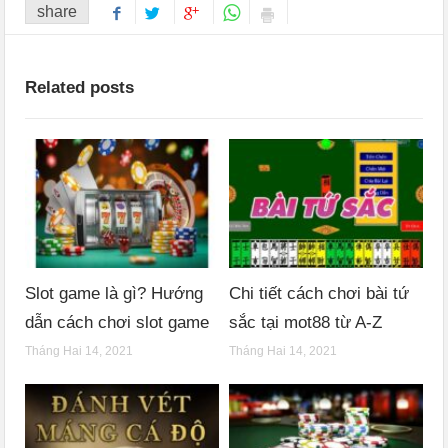
share
Related posts
Slot game là gì? Hướng
Chi tiết cách chơi bài tứ
dẫn cách chơi slot game
sắc tại mot88 từ A-Z
Tháng Hai 14, 2021
Tháng Hai 14, 2021