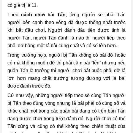
có giá trị là 11.
Theo
cách chơi bài Tấn
, từng người sẽ phải Tấn
người bên cạnh theo vòng đã được thống nhất trước
khi bắt đầu chơi. Người đánh đầu tiên được tính là
người Tấn, người Tấn đánh lá nào thì người tiếp theo
phải đỡ bằng một lá bài cùng chất và có số lớn hơn.
Trong trường hợp, người bị Tấn không có bài đỡ hoặc
có mà không muốn đỡ thì phải cầm bài ”lên” nhưng nếu
quân Tấn là trưởng thì người chơi bắt buộc phải đỡ lá
lớn hơn mang chất trưởng tương đương với lá bài
được đánh trước đó.
Cứ như vậy, những người tiếp theo sẽ cùng Tấn người
bị Tấn theo đúng vòng nhưng lá bài phải có cùng số và
khác chất một trong các quân bài đang có trên bàn Tấn
đang được chơi trong lượt đánh đó. Người chơi có thể
Tấn cùng và cũng có thể không theo chiến thuật của