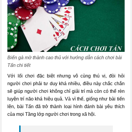
Biến gà mờ thành cao thủ với hướng dẫn cách chơi bài
Tấn chi tiết
Với lối chơi đặc biệt nhưng vô cùng thú vị, đòi hỏi
người chơi phải tư duy khá nhiều, điều này chắc chắn
sẽ giúp người chơi không chỉ giải trí mà còn có thể rèn
luyện trí não khá hiệu quả. Và vì thế, giống như bài tiến
lên, bài Tấn đã trở thành loại hình đánh bài yêu thích
của mọi Tầng lớp người chơi trong xã hội.