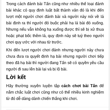
Trong cách đánh bài Tấn cũng như nhiều thể loại đánh
bài khác có quy định luật bất thành văn đó là khi đến
lượt một người chơi đánh bài và người này nói về lá
bài định ra thì người đó buộc phải hạ lá bài đó xuống.
Nhưng nếu vẫn không hạ xuống được thì sẽ bị xử thua
hoặc phạt bốc thêm lá, quy định này sẽ tuỳ theo người
chơi quy ước với nhau từ trước.
Khi đến lượt người chơi đánh nhưng người này chưa
chưa đưa ra quyết định hạ bài nhưng người chơi tiếp
theo đã hạ bài thì người đang Tấn sẽ có quyền yêu cầu
người đi sau lên bài lại và bị lộ bài.
Lời kết
Hãy thường xuyên luyện tập
cách chơi bài Tấn
để
nắm chắc luật chơi cũng như có thể nhiều kinh nghiệm
từ đó dễ dàng dành chiến thắng khi chơi.