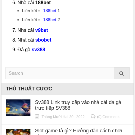
Nhà cái
188bet
Liên kết
188bet
1
Liên kết
188bet
2
Nhà cái
v9bet
Nhà cái
sbobet
Đá gà
sv388
THỦ THUẬT CƯỢC
Sv388 Link truy cập vào nhà cái đá gà
trực tiếp SV388
Tháng Mười Hai 30 , 2022
(0) Comments
Slot game là gì? Hướng dẫn cách chơi