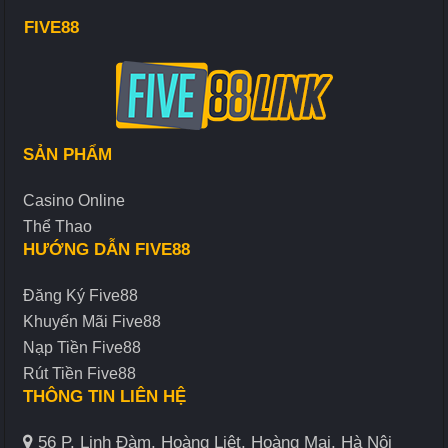
FIVE88
SẢN PHẨM
Casino Online
Thể Thao
HƯỚNG DẪN FIVE88
Đăng Ký Five88
Khuyến Mãi Five88
Nạp Tiền Five88
Rút Tiền Five88
THÔNG TIN LIÊN HỆ
56 P. Linh Đàm, Hoàng Liệt, Hoàng Mai, Hà Nội