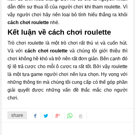
dẫn đến sự thua lỗ của người chơi khi tham roulette. Vì
vậy người chơi hãy nên loại bỏ tính hiếu thắng ra khỏi
cách chơi roulette
nhé.
Kết luận về cách chơi roulette
Trò chơi roulette là một trò chơi rất thú vị và cuốn hút.
Và với
cách chơi roulette
và chúng tôi giới thiệu thì
chơi không hề khó và trở nên rất đơn giản. Bên cạnh đó
tỷ lệ trả cược cho mỗi ô cược ra rất tốt. Bởi vậy roulette
là một tựa game người chơi nên lựa chọn. Hy vọng với
những thông tin mà chúng tôi cung cấp có thể góp phần
giải quyết được những vấn đề thắc mắc cho người
chơi.
share