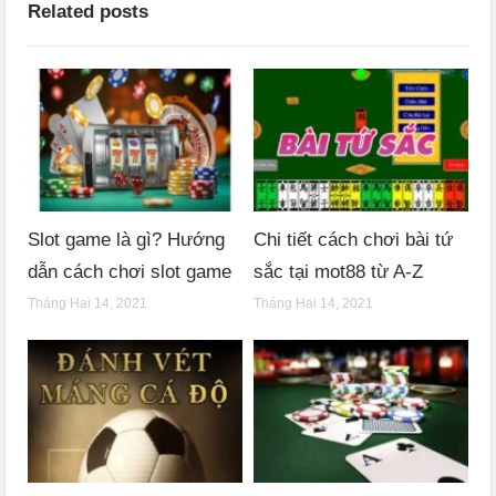
Related posts
Slot game là gì? Hướng
Chi tiết cách chơi bài tứ
dẫn cách chơi slot game
sắc tại mot88 từ A-Z
Tháng Hai 14, 2021
Tháng Hai 14, 2021