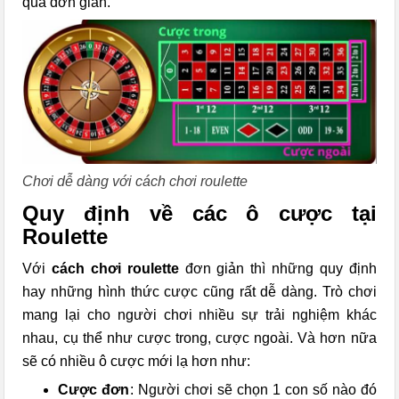
quá đơn giản.
Chơi dễ dàng với cách chơi roulette
Quy định về các ô cược tại
Roulette
Với
cách chơi roulette
đơn giản thì những quy định
hay những hình thức cược cũng rất dễ dàng. Trò chơi
mang lại cho người chơi nhiều sự trải nghiệm khác
nhau, cụ thể như cược trong, cược ngoài. Và hơn nữa
sẽ có nhiều ô cược mới lạ hơn như:
Cược đơn
: Người chơi sẽ chọn 1 con số nào đó