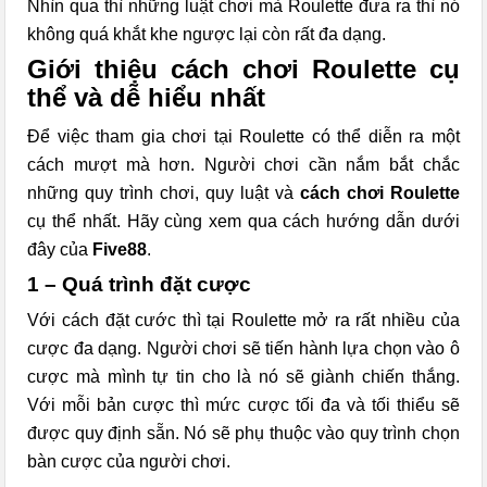
Nhìn qua thì những luật chơi mà Roulette đưa ra thì nó
không quá khắt khe ngược lại còn rất đa dạng.
Giới thiệu cách chơi Roulette cụ
thể và dễ hiểu nhất
Để việc tham gia chơi tại Roulette có thể diễn ra một
cách mượt mà hơn. Người chơi cần nắm bắt chắc
những quy trình chơi, quy luật và
cách chơi Roulette
cụ thể nhất. Hãy cùng xem qua cách hướng dẫn dưới
đây của
Five88
.
1 – Quá trình đặt cược
Với cách đặt cước thì tại Roulette mở ra rất nhiều của
cược đa dạng. Người chơi sẽ tiến hành lựa chọn vào ô
cược mà mình tự tin cho là nó sẽ giành chiến thắng.
Với mỗi bản cược thì mức cược tối đa và tối thiểu sẽ
được quy định sẵn. Nó sẽ phụ thuộc vào quy trình chọn
bàn cược của người chơi.