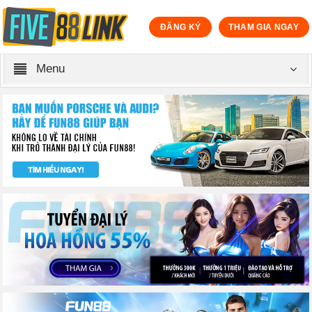
ĐĂNG KÝ
THAM GIA NGAY
Menu