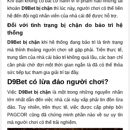
Khi bạn không có bất cứ hành vi vi phạm nào nhưng tài
khoản
D9Bet bị chặn
thì lúc này, người chơi có thể liên
hệ đến đội ngũ nhân viên của nhà cái để được hỗ trợ.
Đối với tình trạng bị chặn do bảo trì hệ
thống
D9Bet bị chặn
khi hệ thống đang bảo trì là tình trạng
mà thỉnh thoảng người chơi sẽ gặp phải. Trên thực tế,
trung tâm của nhà cái bảo trì không quá lâu, các bạn chỉ
cần phải chờ đợi một thời gian ngắn là đã có thể thỏa
sức tiếp tục tham gia giải trí tại đây.
D9Bet có lừa đảo người chơi?
Việc
D9Bet bị chặn
là một trong những nguyên nhân
lớn nhất dẫn đến việc nhà cái này vấp phải tin đồn lừa
đảo. Tuy nhiên, trên thực tế, việc được cấp phép bởi
PAGCOR cũng đã chứng minh phần nào về sự uy tín
mà người chơi có thể trải nghiệm.