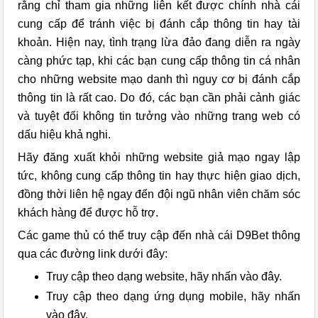
rằng chỉ tham gia những liên kết được chính nhà cái
cung cấp để tránh việc bị đánh cắp thông tin hay tài
khoản. Hiện nay, tình trạng lừa đảo đang diễn ra ngày
càng phức tạp, khi các bạn cung cấp thông tin cá nhân
cho những website mạo danh thì nguy cơ bị đánh cắp
thông tin là rất cao. Do đó, các bạn cần phải cảnh giác
và tuyệt đối không tin tưởng vào những trang web có
dấu hiệu khả nghi.
Hãy đăng xuất khỏi những website giả mạo ngay lập
tức, không cung cấp thông tin hay thực hiện giao dịch,
đồng thời liên hệ ngay đến đội ngũ nhân viên chăm sóc
khách hàng để được hỗ trợ.
Các game thủ có thể truy cập đến nhà cái D9Bet thông
qua các đường link dưới đây:
Truy cập theo dạng website, hãy nhấn vào
đây
.
Truy cập theo dạng ứng dụng mobile, hãy nhấn
vào
đây
.