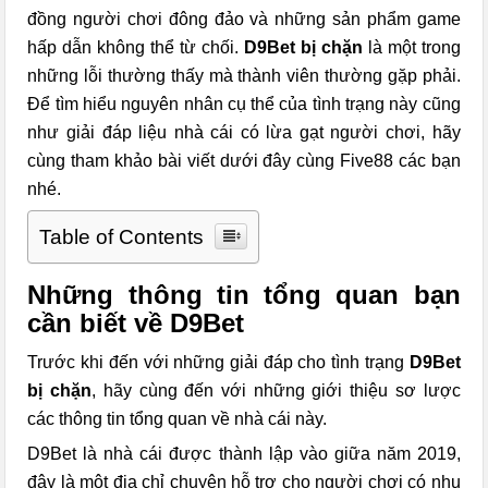
đồng người chơi đông đảo và những sản phẩm game
hấp dẫn không thể từ chối.
D9Bet bị chặn
là một trong
những lỗi thường thấy mà thành viên thường gặp phải.
Để tìm hiểu nguyên nhân cụ thể của tình trạng này cũng
như giải đáp liệu nhà cái có lừa gạt người chơi, hãy
cùng tham khảo bài viết dưới đây cùng Five88 các bạn
nhé.
Table of Contents
Những thông tin tổng quan bạn
cần biết về D9Bet
Trước khi đến với những giải đáp cho tình trạng
D9Bet
bị chặn
, hãy cùng đến với những giới thiệu sơ lược
các thông tin tổng quan về nhà cái này.
D9Bet là nhà cái được thành lập vào giữa năm 2019,
đây là một địa chỉ chuyên hỗ trợ cho người chơi có nhu