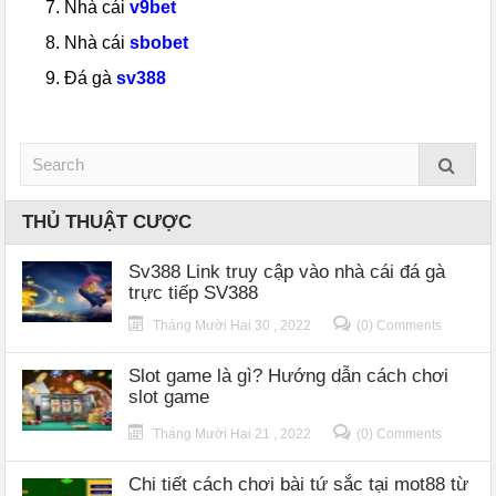
Nhà cái
v9bet
Nhà cái
sbobet
Đá gà
sv388
THỦ THUẬT CƯỢC
Sv388 Link truy cập vào nhà cái đá gà
trực tiếp SV388
Tháng Mười Hai 30 , 2022
(0) Comments
Slot game là gì? Hướng dẫn cách chơi
slot game
Tháng Mười Hai 21 , 2022
(0) Comments
Chi tiết cách chơi bài tứ sắc tại mot88 từ