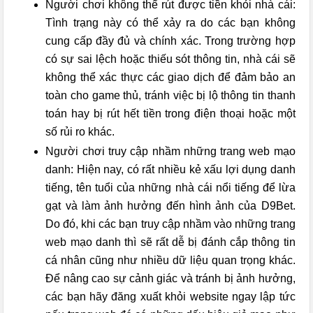
Người chơi không thể rút được tiền khỏi nhà cái:
Tình trạng này có thể xảy ra do các bạn không
cung cấp đầy đủ và chính xác. Trong trường hợp
có sự sai lệch hoặc thiếu sót thông tin, nhà cái sẽ
không thể xác thực các giao dịch để đảm bảo an
toàn cho game thủ, tránh việc bị lộ thông tin thanh
toán hay bị rút hết tiền trong điện thoại hoặc một
số rủi ro khác.
Người chơi truy cập nhầm những trang web mạo
danh: Hiện nay, có rất nhiều kẻ xấu lợi dụng danh
tiếng, tên tuổi của những nhà cái nổi tiếng để lừa
gạt và làm ảnh hưởng đến hình ảnh của D9Bet.
Do đó, khi các bạn truy cập nhầm vào những trang
web mạo danh thì sẽ rất dễ bị đánh cắp thông tin
cá nhân cũng như nhiều dữ liệu quan trọng khác.
Để nâng cao sự cảnh giác và tránh bị ảnh hưởng,
các bạn hãy đăng xuất khỏi website ngay lập tức