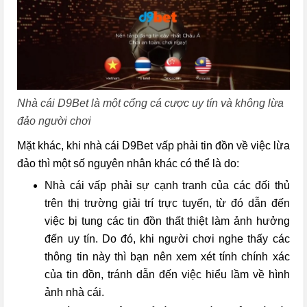
Nhà cái D9Bet là một cổng cá cược uy tín và không lừa
đảo người chơi
Mặt khác, khi nhà cái D9Bet vấp phải tin đồn về việc lừa
đảo thì một số nguyên nhân khác có thể là do:
Nhà cái vấp phải sự cạnh tranh của các đối thủ
trên thị trường giải trí trực tuyến, từ đó dẫn đến
việc bị tung các tin đồn thất thiệt làm ảnh hưởng
đến uy tín. Do đó, khi người chơi nghe thấy các
thông tin này thì bạn nên xem xét tính chính xác
của tin đồn, tránh dẫn đến việc hiểu lầm về hình
ảnh nhà cái.