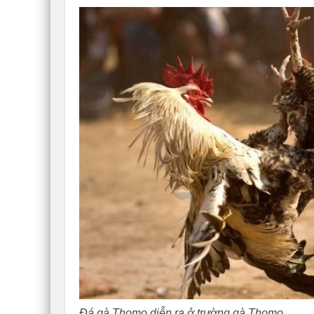
Đá gà Thomo diễn ra ở trường gà Thomo