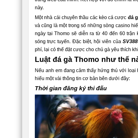
này.
Một nhà cái chuyên thầu các kèo cá cược
đá 
và cũng là một trong số những sòng casino hi
ngày tại Thomo sẽ diễn ra từ 40 đến 60 trận
sóng trực tuyến. Đặc biệt, hội viên của
SV388
phí, lại có thể đặt cược cho chú gà yêu thích kh
Luật đá gà Thomo như thế n
Nếu anh em đang cảm thấy hứng thú với loại
hiểu một vài thông tin cơ bản bên dưới đây:
Thời gian đăng ký thi đấu