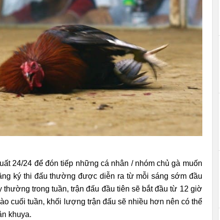
suất 24/24 để đón tiếp những cá nhân / nhóm chủ gà muốn
ăng ký thi đấu thường được diễn ra từ mỗi sáng sớm đầu
thường trong tuần, trận đấu đầu tiên sẽ bắt đầu từ 12 giờ
ào cuối tuần, khối lượng trận đấu sẽ nhiều hơn nên có thể
ận khuya.