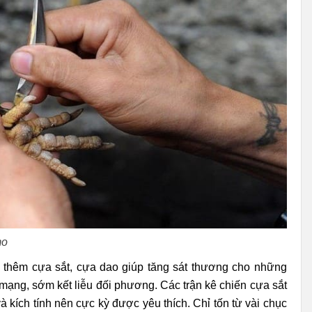
mo
thêm cựa sắt, cựa dao giúp tăng sát thương cho những
mạng, sớm kết liễu đối phương. Các trận kê chiến cựa sắt
 kích tính nên cực kỳ được yêu thích. Chỉ tốn từ vài chục