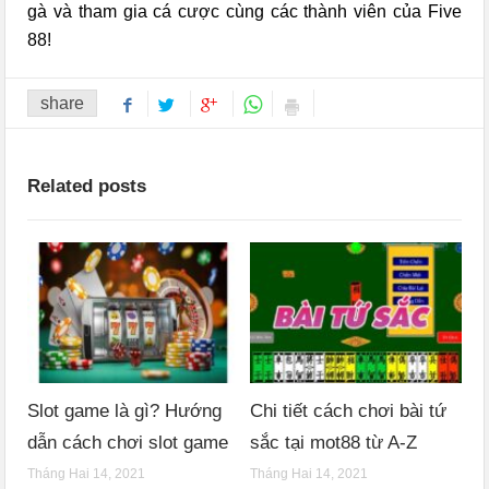
gà và tham gia cá cược cùng các thành viên của Five
88!
share
Related posts
Slot game là gì? Hướng
Chi tiết cách chơi bài tứ
dẫn cách chơi slot game
sắc tại mot88 từ A-Z
Tháng Hai 14, 2021
Tháng Hai 14, 2021