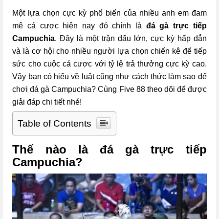
Một lựa chọn cực kỳ phổ biến của nhiều anh em đam
mê cá cược hiện nay đó chính là
đá gà trực tiếp
Campuchia
. Đây là một trận đấu lớn, cực kỳ hấp dẫn
và là cơ hội cho nhiều người lựa chọn chiến kê để tiếp
sức cho cuộc cá cược với tỷ lệ trả thưởng cực kỳ cao.
Vậy bạn có hiểu về luật cũng như cách thức làm sao để
chơi đá gà Campuchia? Cùng Five 88 theo dõi để được
giải đáp chi tiết nhé!
Table of Contents
Thế nào là đá gà trực tiếp
Campuchia?