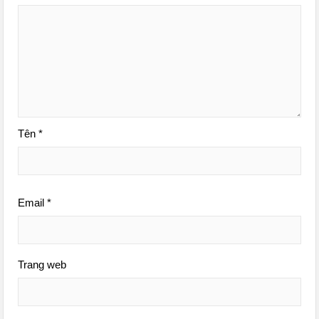
Tên
*
Email
*
Trang web