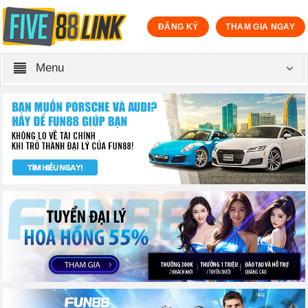
ĐĂNG KÝ
THAM GIA NGAY
Menu