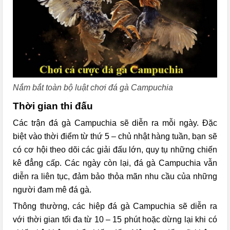
Nắm bắt toàn bộ luật chơi đá gà Campuchia
Thời gian thi đấu
Các trận đá gà Campuchia sẽ diễn ra mỗi ngày. Đặc
biệt vào thời điểm từ thứ 5 – chủ nhật hàng tuần, bạn sẽ
có cơ hội theo dõi các giải đấu lớn, quy tụ những chiến
kê đẳng cấp. Các ngày còn lại, đá gà Campuchia vẫn
diễn ra liên tục, đảm bảo thỏa mãn nhu cầu của những
người đam mê đá gà.
Thông thường, các hiệp đá gà Campuchia sẽ diễn ra
với thời gian tối đa từ 10 – 15 phút hoặc dừng lại khi có