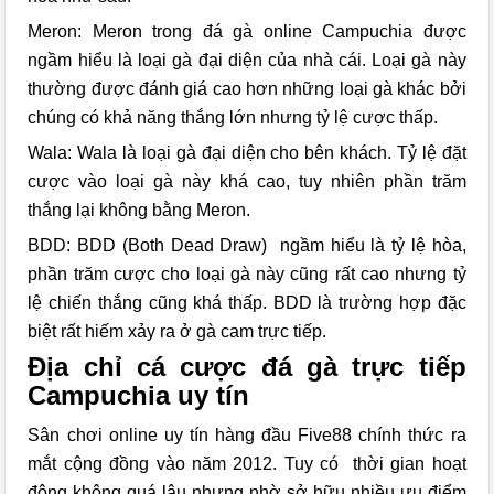
Meron: Meron trong đá gà online Campuchia được
ngầm hiểu là loại gà đại diện của nhà cái. Loại gà này
thường được đánh giá cao hơn những loại gà khác bởi
chúng có khả năng thắng lớn nhưng tỷ lệ cược thấp.
Wala: Wala là loại gà đại diện cho bên khách. Tỷ lệ đặt
cược vào loại gà này khá cao, tuy nhiên phần trăm
thắng lại không bằng Meron.
BDD: BDD (Both Dead Draw) ngầm hiểu là tỷ lệ hòa,
phần trăm cược cho loại gà này cũng rất cao nhưng tỷ
lệ chiến thắng cũng khá thấp. BDD là trường hợp đặc
biệt rất hiếm xảy ra ở gà cam trực tiếp.
Địa chỉ cá cược đá gà trực tiếp
Campuchia uy tín
Sân chơi online uy tín hàng đầu Five88 chính thức ra
mắt cộng đồng vào năm 2012. Tuy có thời gian hoạt
động không quá lâu nhưng nhờ sở hữu nhiều ưu điểm