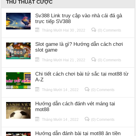
THỦ THUẬT CƯỢC
Sv388 Link truy cập vào nhà cái đá gà
trực tiếp SV388
Tháng Mười Hai 30 , 2022
(0) Comments
Slot game là gì? Hướng dẫn cách chơi
slot game
Tháng Mười Hai 21 , 2022
(0) Comments
Chi tiết cách chơi bài tứ sắc tại mot88 từ
A-Z
Tháng Mười 14 , 2022
(0) Comments
Hướng dẫn cách đánh vét máng tại
mot88
Tháng Mười 14 , 2022
(0) Comments
Hướng dẫn đánh bài tại mot88 ăn tiền