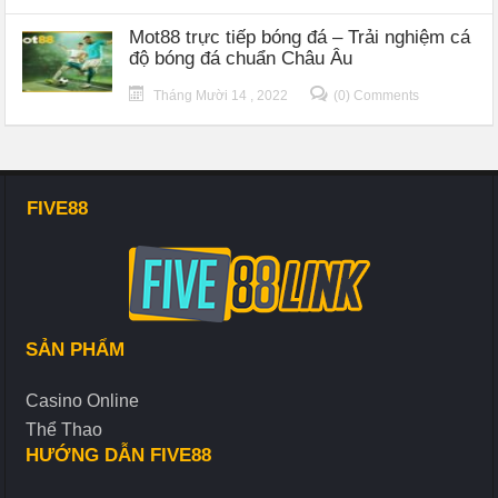
Mot88 trực tiếp bóng đá – Trải nghiệm cá
độ bóng đá chuẩn Châu Âu
Tháng Mười 14 , 2022
(0) Comments
FIVE88
SẢN PHẨM
Casino Online
Thể Thao
HƯỚNG DẪN FIVE88