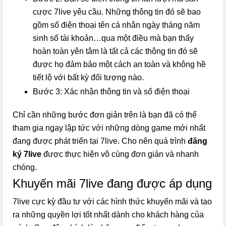
cược 7live yêu cầu. Những thông tin đó sẽ bao
gồm số điện thoại tên cá nhân ngày tháng năm
sinh số tài khoản…qua một điều mà bạn thấy
hoàn toàn yên tâm là tất cả các thông tin đó sẽ
được họ đảm bảo một cách an toàn và không hề
tiết lộ với bất kỳ đối tượng nào.
Bước 3: Xác nhận thông tin và số điện thoại
Chỉ cần những bước đơn giản trên là bạn đã có thể
tham gia ngay lập tức với những dòng game mới nhất
đang được phát triển tại 7live. Cho nên quá trình
đăng
ký 7live
được thực hiện vô cùng đơn giản và nhanh
chóng.
Khuyến mãi 7live đang được áp dụng
7live cực kỳ đầu tư với các hình thức khuyến mãi và tạo
ra những quyền lợi tốt nhất dành cho khách hàng của