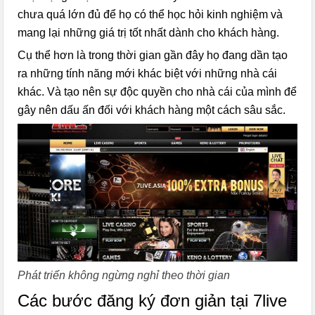
chưa quá lớn đủ để họ có thể học hỏi kinh nghiệm và
mang lại những giá trị tốt nhất dành cho khách hàng.
Cụ thể hơn là trong thời gian gần đây họ đang dần tạo
ra những tính năng mới khác biệt với những nhà cái
khác. Và tạo nên sự độc quyền cho nhà cái của mình để
gây nên dấu ấn đối với khách hàng một cách sâu sắc.
Phát triển không ngừng nghỉ theo thời gian
Các bước đăng ký đơn giản tại 7live