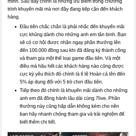
mình. Sau đây chính là những ưu điểm trong chương
trình khuyến mãi mà nơi đây đang tiếp cận đến khách
hàng.
Đầu tiên chắc chắn là phải nhắc đến khuyến mãi
cực khủng dành cho những anh em tân binh. Bạn
sẽ có cơ hội được nhận ngay phần thưởng lên
đến 100.000 đồng sau khi đã đăng ký thành công
và tham gia một thể loại game đầu tiên. Và một
điều mà hầu hết các khách hàng nào cũng được
cực kỳ yêu thích đó chính là tỉ lệ Hoàn cả lên đến
5% áp dụng đối với 5 trò chơi đầu tiên.
Tiếp theo đó chính là khuyến mãi dành cho những
anh em đã đồng hành lâu dài cùng 7live. Phần
thưởng này cũng hấp dẫn không kém cho nên
bạn hãy nhanh chóng tham gia và trải nghiệm để
biết thêm chi tiết.