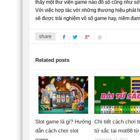
thấy một thư viện game nào đồ sộ cũng như sở 
Với việc hợp tác với những thương hiệu phát 
sẽ được trải nghiệm vô số game hay, niềm đ
share
Related posts
Slot game là gì? Hướng
Chi tiết cách chơi b
dẫn cách chơi slot
tứ sắc tại mot88 từ
game
Tháng Hai 14, 2021