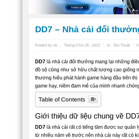
DD7 – Nhà cái đổi thưởn
Posted by ctv
Tháng Chín 26 , 2022
in :
Thủ Thuật
0
DD7
là nhà cái đổi thưởng mang lại những điều
đồ sộ cũng như sở hữu chất lượng cao giống nh
thương hiệu phát hành game hàng đầu trên thị 
game hay, niềm đam mê của mình nhanh chón
Table of Contents
Giới thiệu dữ liệu chung về DD
DD7
là nhà cái rất có tiếng tăm được sự quản 
từ nhiều năm về trước nên nhà cái này rất có 