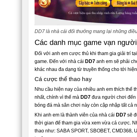
DD7 là nhà cái đổi thưởng mang lại những điều
Các danh mục game vạn người 
Đối với anh em cược thủ khi tham gia giải trí t
game. Đến với nhà cái
DD7
anh em sẽ phải ch
khác nhau đa dạng từ truyền thống cho tới hiện
Cá cược thể thao hay
Nhu cầu hiện nay của nhiều anh em thích thể 
nhất, chính vì thế mà
DD7
đưa người chơi đến 
bóng đá mà sân chơi này còn cập nhập tất cả n
Khi anh em là thành viên của nhà cái
DD7
sẽ đ
thời gian để tham gia vừa xem vừa cá cược. Nhà
thao như: SABA SPORT, SBOBET, CMD368, Unit