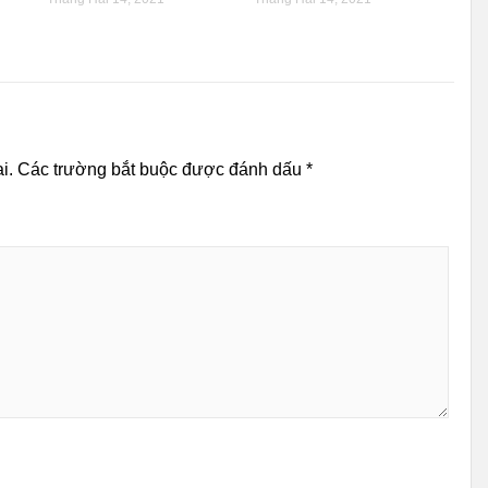
i.
Các trường bắt buộc được đánh dấu
*