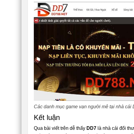
Các danh mục game vạn người mê tại nhà cái
Kết luận
Qua bài viết trên dễ thấy
DD7
là nhà cái đổi t