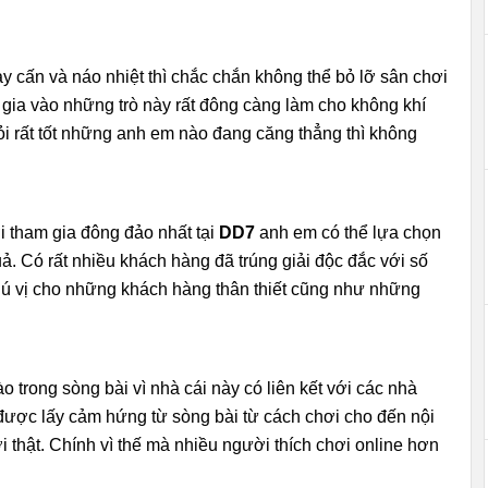
cấn và náo nhiệt thì chắc chắn không thể bỏ lỡ sân chơi
gia vào những trò này rất đông càng làm cho không khí
ỏi rất tốt những anh em nào đang căng thẳng thì không
 tham gia đông đảo nhất tại
DD7
anh em có thể lựa chọn
 Có rất nhiều khách hàng đã trúng giải độc đắc với số
thú vị cho những khách hàng thân thiết cũng như những
trong sòng bài vì nhà cái này có liên kết với các nhà
được lấy cảm hứng từ sòng bài từ cách chơi cho đến nội
 thật. Chính vì thế mà nhiều người thích chơi online hơn