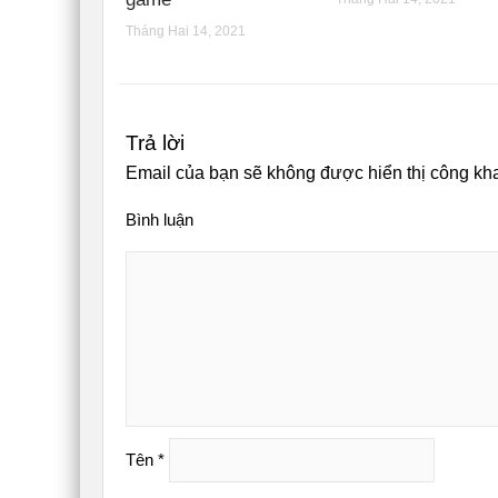
Tháng Hai 14, 2021
Trả lời
Email của bạn sẽ không được hiển thị công kha
Bình luận
Tên
*