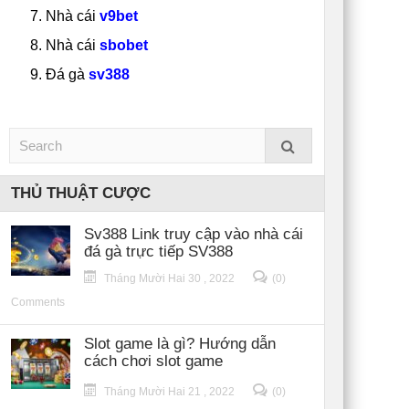
Nhà cái
v9bet
Nhà cái
sbobet
Đá gà
sv388
THỦ THUẬT CƯỢC
Sv388 Link truy cập vào nhà cái
đá gà trực tiếp SV388
Tháng Mười Hai 30 , 2022
(0)
Comments
Slot game là gì? Hướng dẫn
cách chơi slot game
Tháng Mười Hai 21 , 2022
(0)