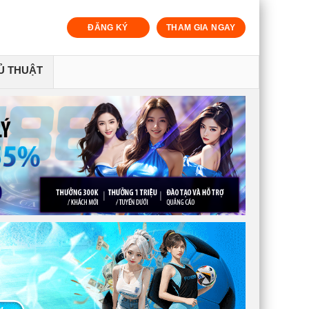
ĐĂNG KÝ
THAM GIA NGAY
Ủ THUẬT