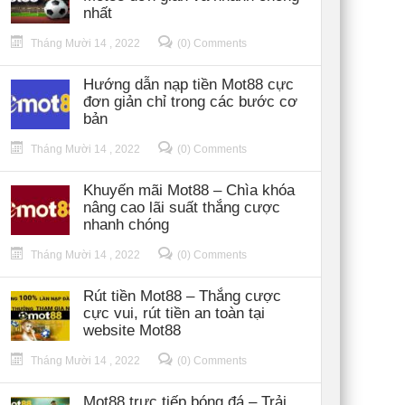
nhất
Tháng Mười 14 , 2022
(0) Comments
Hướng dẫn nạp tiền Mot88 cực
đơn giản chỉ trong các bước cơ
bản
Tháng Mười 14 , 2022
(0) Comments
Khuyến mãi Mot88 – Chìa khóa
nâng cao lãi suất thắng cược
nhanh chóng
Tháng Mười 14 , 2022
(0) Comments
Rút tiền Mot88 – Thắng cược
cực vui, rút tiền an toàn tại
website Mot88
Tháng Mười 14 , 2022
(0) Comments
Mot88 trực tiếp bóng đá – Trải