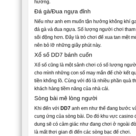
hưởng.
Đá gà/Đua ngựa đỉnh
Nếu như anh em muốn tận hưởng không khí gay 
đá gà và đua ngựa. Số lượng người chơi tham 
sôi động hơn. Đây là trò chơi để xua tan mệt m
nên bỏ lỡ những giây phút này.
Xổ số DD7 bánh cuốn
Xổ số cũng là một sảnh chơi có số lượng người
cho mình những con số may mắn để chờ kết quả.
tiền khổng lồ. Cùng với đó là nhiều phần quà 
khách hàng tiềm năng của nhà cái.
Sòng bài mê lòng người
Khi đến với
DD7
anh em như thể đang bước vào 
cung ứng của sòng bài. Do đó khu vực casino 
dung sẽ có cảm giác như đang chơi ở ngoài đời
là mất thơi gian đi đến các sòng bạc để chơi.