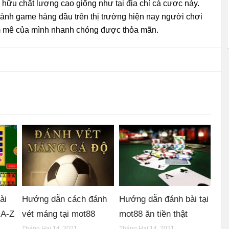
hữu chất lượng cao giống như tại địa chỉ cá cược này.
hành game hàng đầu trên thị trường hiện nay người chơi
am mê của mình nhanh chóng được thỏa mãn.
ài
Hướng dẫn cách đánh
Hướng dẫn đánh bài tại
 A-Z
vét máng tại mot88
mot88 ăn tiền thật
Tháng Hai 14, 2021
Tháng Hai 14, 2021