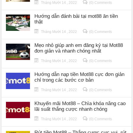
Tháng Mười 14 , 2022
(0) Comments
Hướng dẫn đánh bài tại mot88 ăn tiền
thật
Tháng Mười 14 , 2022
(0) Comments
Mẹo nhỏ giúp anh em đăng ký tại Mot88
đơn giản và nhanh chóng nhất
Tháng Mười 14 , 2022
(0) Comments
Hướng dẫn nạp tiền Mot88 cực đơn giản
chỉ trong các bước cơ bản
Tháng Mười 14 , 2022
(0) Comments
Khuyến mãi Mot88 – Chìa khóa nâng cao
lãi suất thắng cược nhanh chóng
Tháng Mười 14 , 2022
(0) Comments
Rút tiền Mot88 – Thắng cược cực vui, rút