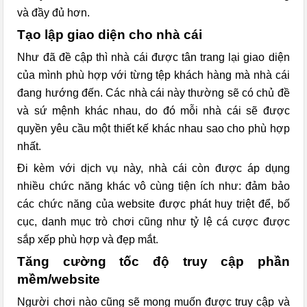
và đầy đủ hơn.
Tạo lập giao diện cho nhà cái
Như đã đề cập thì nhà cái được tân trang lại giao diện
của mình phù hợp với từng tệp khách hàng mà nhà cái
đang hướng đến. Các nhà cái này thường sẽ có chủ đề
và sứ mệnh khác nhau, do đó mỗi nhà cái sẽ được
quyền yêu cầu một thiết kế khác nhau sao cho phù hợp
nhất.
Đi kèm với dịch vụ này, nhà cái còn được áp dụng
nhiều chức năng khác vô cùng tiện ích như: đảm bảo
các chức năng của website được phát huy triệt để, bố
cục, danh mục trò chơi cũng như tỷ lệ cá cược được
sắp xếp phù hợp và đẹp mắt.
Tăng cường tốc độ truy cập phần
mềm/website
Người chơi nào cũng sẽ mong muốn được truy cập và