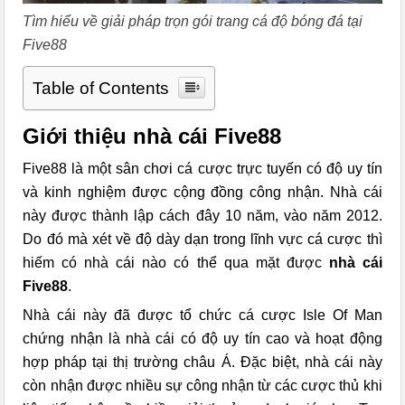
Tìm hiểu về giải pháp trọn gói trang cá độ bóng đá tại
Five88
Table of Contents
Giới thiệu nhà cái Five88
Five88 là một sân chơi cá cược trực tuyến có độ uy tín
và kinh nghiệm được cộng đồng công nhận. Nhà cái
này được thành lập cách đây 10 năm, vào năm 2012.
Do đó mà xét về độ dày dạn trong lĩnh vực cá cược thì
hiếm có nhà cái nào có thể qua mặt được
nhà cái
Five88
.
Nhà cái này đã được tổ chức cá cược Isle Of Man
chứng nhận là nhà cái có độ uy tín cao và hoạt động
hợp pháp tại thị trường châu Á. Đặc biệt, nhà cái này
còn nhận được nhiều sự công nhận từ các cược thủ khi