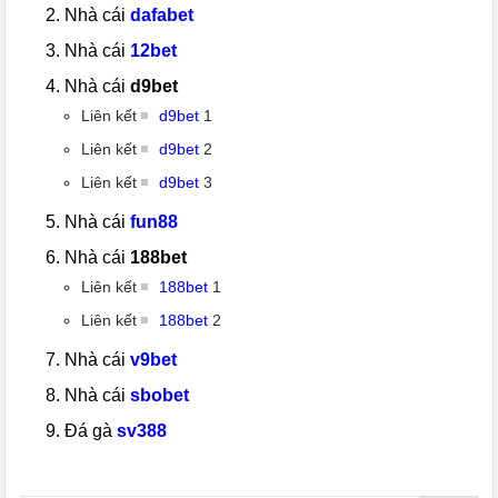
Nhà cái
dafabet
Nhà cái
12bet
Nhà cái
d9bet
Liên kết
d9bet
1
Liên kết
d9bet
2
Liên kết
d9bet
3
Nhà cái
fun88
Nhà cái
188bet
Liên kết
188bet
1
Liên kết
188bet
2
Nhà cái
v9bet
Nhà cái
sbobet
Đá gà
sv388