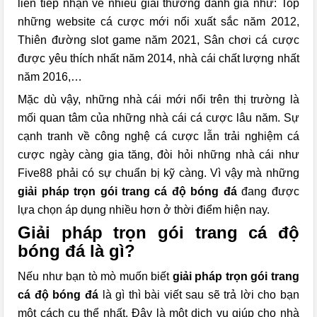
liên tiếp nhận về nhiều giải thưởng danh giá như: Top
những website cá cược mới nổi xuất sắc năm 2012,
Thiên đường slot game năm 2021, Sân chơi cá cược
được yêu thích nhất năm 2014, nhà cái chất lượng nhất
năm 2016,…
Mặc dù vậy, những nhà cái mới nổi trên thị trường là
mối quan tâm của những nhà cái cá cược lâu năm. Sự
cạnh tranh về công nghệ cá cược lẫn trải nghiệm cá
cược ngày càng gia tăng, đòi hỏi những nhà cái như
Five88 phải có sự chuẩn bị kỹ càng. Vì vậy mà những
giải pháp trọn gói trang cá độ bóng đá
đang được
lựa chọn áp dụng nhiều hơn ở thời điểm hiện nay.
Giải pháp trọn gói trang cá độ
bóng đá là gì?
Nếu như bạn tò mò muốn biết
giải pháp trọn gói trang
cá độ bóng đá
là gì thì bài viết sau sẽ trả lời cho bạn
một cách cụ thể nhất. Đây là một dịch vụ giúp cho nhà