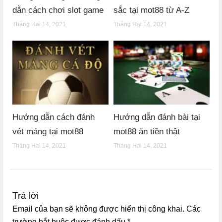
dẫn cách chơi slot game
sắc tại mot88 từ A-Z
Tháng Hai 14, 2021
Tháng Hai 14, 2021
Hướng dẫn cách đánh
Hướng dẫn đánh bài tại
vét máng tại mot88
mot88 ăn tiền thật
Tháng Hai 14, 2021
Tháng Hai 14, 2021
Trả lời
Email của bạn sẽ không được hiển thị công khai.
Các
trường bắt buộc được đánh dấu
*