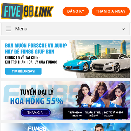
ĐĂNG KÝ
THAM GIA NGAY
Menu