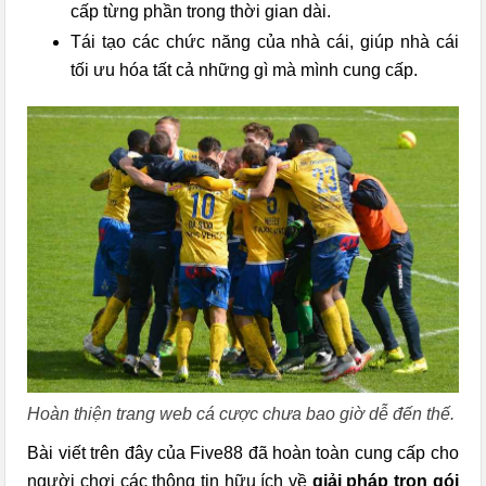
cấp từng phần trong thời gian dài.
Tái tạo các chức năng của nhà cái, giúp nhà cái
tối ưu hóa tất cả những gì mà mình cung cấp.
Hoàn thiện trang web cá cược chưa bao giờ dễ đến thế.
Bài viết trên đây của
Five88
đã hoàn toàn cung cấp cho
người chơi các thông tin hữu ích về
giải pháp trọn gói