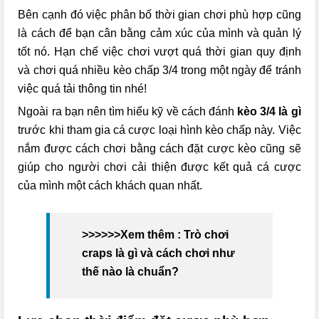
Bên cạnh đó việc phân bố thời gian chơi phù hợp cũng
là cách để bạn cân bằng cảm xúc của mình và quản lý
tốt nó. Hạn chế việc chơi vượt quá thời gian quy định
và chơi quá nhiều kèo chấp 3/4 trong một ngày để tránh
việc quá tải thông tin nhé!
Ngoài ra bạn nên tìm hiểu kỹ về cách đánh
kèo 3/4 là gì
trước khi tham gia cá cược loại hình kèo chấp này. Việc
nắm được cách chơi bằng cách đặt cược kèo cũng sẽ
giúp cho người chơi cải thiện được kết quả cá cược
của mình một cách khách quan nhất.
>>>>>>Xem thêm :
Trò chơi
craps là gì và cách chơi như
thế nào là chuẩn?