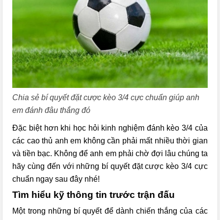
Chia sẻ bí quyết đặt cược kèo 3/4 cực chuẩn giúp anh
em đánh đâu thắng đó
Đặc biệt hơn khi học hỏi kinh nghiệm đánh kèo 3/4 của
các cao thủ anh em không cần phải mất nhiều thời gian
và tiền bạc. Không để anh em phải chờ đợi lâu chúng ta
hãy cùng đến với những bí quyết đặt cược kèo 3/4 cực
chuẩn ngay sau đây nhé!
Tìm hiểu kỹ thông tin trước trận đấu
Một trong những bí quyết để dành chiến thắng của các