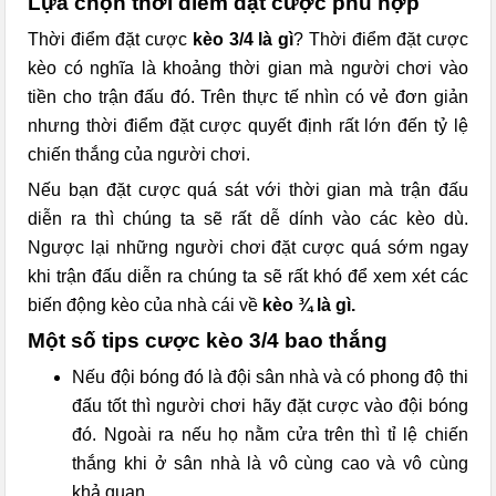
Lựa chọn thời điểm đặt cược phù hợp
Thời điểm đặt cược
kèo 3/4 là gì
? Thời điểm đặt cược
kèo có nghĩa là khoảng thời gian mà người chơi vào
tiền cho trận đấu đó. Trên thực tế nhìn có vẻ đơn giản
nhưng thời điểm đặt cược quyết định rất lớn đến tỷ lệ
chiến thắng của người chơi.
Nếu bạn đặt cược quá sát với thời gian mà trận đấu
diễn ra thì chúng ta sẽ rất dễ dính vào các kèo dù.
Ngược lại những người chơi đặt cược quá sớm ngay
khi trận đấu diễn ra chúng ta sẽ rất khó để xem xét các
biến động kèo của nhà cái về
kèo ¾ là gì.
Một số tips cược kèo 3/4 bao thắng
Nếu đội bóng đó là đội sân nhà và có phong độ thi
đấu tốt thì người chơi hãy đặt cược vào đội bóng
đó. Ngoài ra nếu họ nằm cửa trên thì tỉ lệ chiến
thắng khi ở sân nhà là vô cùng cao và vô cùng
khả quan.