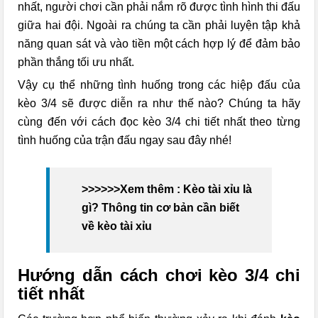
nhất, người chơi cần phải nắm rõ được tình hình thi đấu
giữa hai đội. Ngoài ra chúng ta cần phải luyện tập khả
năng quan sát và vào tiền một cách hợp lý để đảm bảo
phần thắng tối ưu nhất.
Vậy cụ thể những tình huống trong các hiệp đấu của
kèo 3/4 sẽ được diễn ra như thế nào? Chúng ta hãy
cùng đến với cách đọc kèo 3/4 chi tiết nhất theo từng
tình huống của trận đấu ngay sau đây nhé!
>>>>>>Xem thêm :
Kèo tài xỉu là
gì? Thông tin cơ bản cần biết
về kèo tài xỉu
Hướng dẫn cách chơi kèo 3/4 chi
tiết nhất