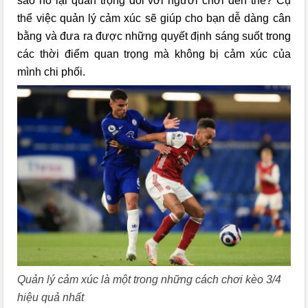
sao nó lại quan trọng đối với người chơi đến thế? Cụ
thể việc quản lý cảm xúc sẽ giúp cho bạn dễ dàng cân
bằng và đưa ra được những quyết định sáng suốt trong
các thời điểm quan trọng mà không bị cảm xúc của
mình chi phối.
Quản lý cảm xúc là một trong những cách chơi kèo 3/4
hiệu quả nhất