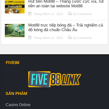
Rút tiền Mot88 – Thắng cược cực vui, rút
tiền an toàn tại website Mot88
Tháng Mười 14 , 2022
(0) Comments
Mot88 trực tiếp bóng đá – Trải nghiệm cá
độ bóng đá chuẩn Châu Âu
Tháng Mười 14 , 2022
(0) Comments
FIVE88
SẢN PHẨM
Casino Online