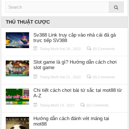
THỦ THUẬT CƯỢC
Sv388 Link truy cập vào nhà cái đá gà
trực tiếp SV388
Tháng Mười Hai 30 , 2022
(0) Comments
Slot game là gì? Hướng dẫn cách chơi
slot game
Tháng Mười Hai 21 , 2022
(0) Comments
Chi tiết cách chơi bài tứ sắc tại mot88 từ
A-Z
Tháng Mười 14 , 2022
(0) Comments
Hướng dẫn cách đánh vét máng tại
mot88