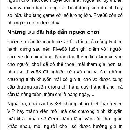
người chơi một cách tuyệt đối nhất. Ngoài sự uy tín, an
toàn và minh bạch trong các hoạt động kinh doanh hay
sở hữu kho tàng game với số lượng lớn, Five88 còn có
những ưu điểm dưới đây:
Những ưu đãi hấp dẫn người chơi
Được sự đầu tư mạnh mẽ về tài chính của công ty điều
hành đứng sau nên Five88 luôn ghi điểm với người
chơi về độ chiều lòng. Nhằm tạo thêm điều kiện về vốn
cho người chơi để có thể thoải mái tham gia hơn tại
nhà cái, Five88 đã nghiên cứu và cho ra đời những
chương trình khuyến mãi có giá trị cao và được cung
cấp thường xuyên không chỉ hàng quý, hàng tháng mà
còn là hàng tuần, thậm chí là hàng ngày,…
Ngoài ra, nhà cái Five88 không phân biệt thành viên
VIP hay thành viên mới mà các chương trình khuyến
mãi khác nhau sẽ được dành tặng vào các thời gian
khác nhau, mỗi người chơi sẽ được hưởng giá trị