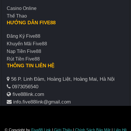
Casino Online
Thể Thao
HƯỚNG DẪN FIVE88
Đăng Ký Five88
Khuyến Mãi Five88
Nạp Tiền Five88
Rút Tiền Five88
THÔNG TIN LIÊN HỆ
56 P. Linh Đàm, Hoàng Liệt, Hoàng Mai, Hà Nội
0973056540
five88link.com
info.five88link@gmail.com
© Copyright by
Five88 Link
|
Giới Thiệu
|
Chính Sách Bảo Mật
|
Liên Hệ