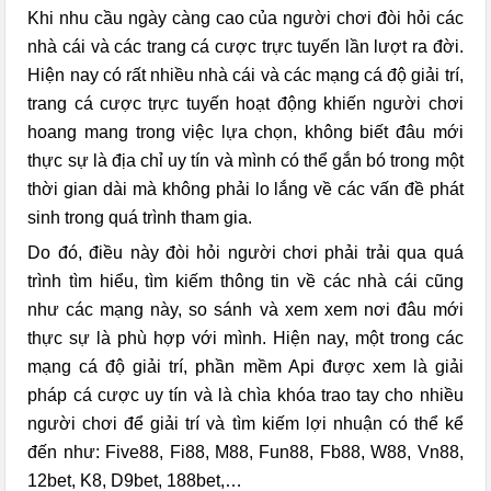
Khi nhu cầu ngày càng cao của người chơi đòi hỏi các
nhà cái và các trang cá cược trực tuyến lần lượt ra đời.
Hiện nay có rất nhiều nhà cái và các mạng cá độ giải trí,
trang cá cược trực tuyến hoạt động khiến người chơi
hoang mang trong việc lựa chọn, không biết đâu mới
thực sự là địa chỉ uy tín và mình có thể gắn bó trong một
thời gian dài mà không phải lo lắng về các vấn đề phát
sinh trong quá trình tham gia.
Do đó, điều này đòi hỏi người chơi phải trải qua quá
trình tìm hiểu, tìm kiếm thông tin về các nhà cái cũng
như các mạng này, so sánh và xem xem nơi đâu mới
thực sự là phù hợp với mình. Hiện nay, một trong các
mạng cá độ giải trí, phần mềm Api được xem là giải
pháp cá cược uy tín và là chìa khóa trao tay cho nhiều
người chơi để giải trí và tìm kiếm lợi nhuận có thể kể
đến như: Five88, Fi88, M88, Fun88, Fb88, W88, Vn88,
12bet, K8, D9bet, 188bet,…