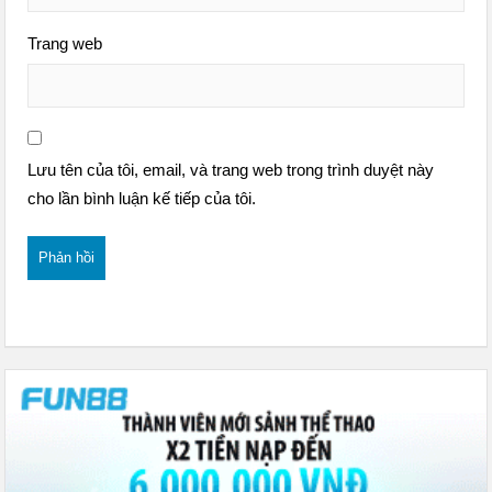
Trang web
Lưu tên của tôi, email, và trang web trong trình duyệt này
cho lần bình luận kế tiếp của tôi.