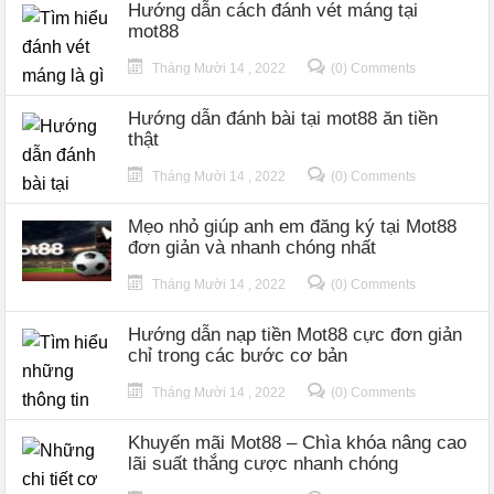
Hướng dẫn cách đánh vét máng tại
mot88
Tháng Mười 14 , 2022
(0) Comments
Hướng dẫn đánh bài tại mot88 ăn tiền
thật
Tháng Mười 14 , 2022
(0) Comments
Mẹo nhỏ giúp anh em đăng ký tại Mot88
đơn giản và nhanh chóng nhất
Tháng Mười 14 , 2022
(0) Comments
Hướng dẫn nạp tiền Mot88 cực đơn giản
chỉ trong các bước cơ bản
Tháng Mười 14 , 2022
(0) Comments
Khuyến mãi Mot88 – Chìa khóa nâng cao
lãi suất thắng cược nhanh chóng