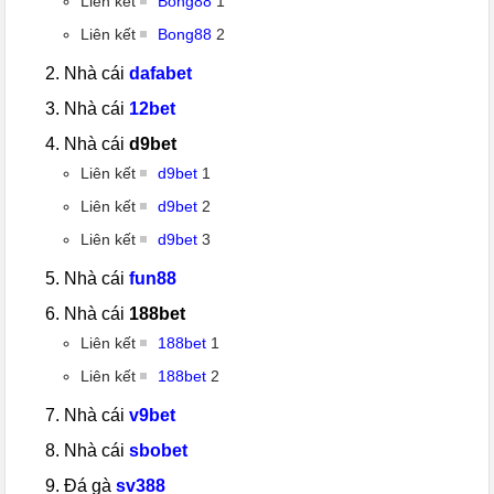
Liên kết
Bong88
1
Liên kết
Bong88
2
Nhà cái
dafabet
Nhà cái
12bet
Nhà cái
d9bet
Liên kết
d9bet
1
Liên kết
d9bet
2
Liên kết
d9bet
3
Nhà cái
fun88
Nhà cái
188bet
Liên kết
188bet
1
Liên kết
188bet
2
Nhà cái
v9bet
Nhà cái
sbobet
Đá gà
sv388