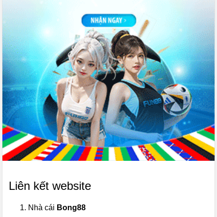
Liên kết website
Nhà cái
Bong88