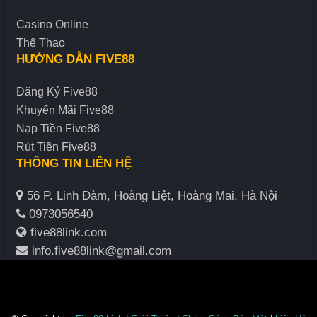
Casino Online
Thể Thao
HƯỚNG DẪN FIVE88
Đăng Ký Five88
Khuyến Mãi Five88
Nạp Tiền Five88
Rút Tiền Five88
THÔNG TIN LIÊN HỆ
56 P. Linh Đàm, Hoàng Liệt, Hoàng Mai, Hà Nội
0973056540
five88link.com
info.five88link@gmail.com