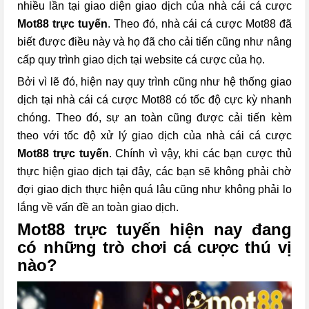
nhiều lần tại giao diện giao dịch của nhà cái cá cược
Mot88 trực tuyến
. Theo đó, nhà cái cá cược Mot88 đã
biết được điều này và họ đã cho cải tiến cũng như nâng
cấp quy trình giao dịch tại website cá cược của họ.
Bởi vì lẽ đó, hiện nay quy trình cũng như hệ thống giao
dịch tại nhà cái cá cược Mot88 có tốc độ cực kỳ nhanh
chóng. Theo đó, sự an toàn cũng được cải tiến kèm
theo với tốc độ xử lý giao dịch của nhà cái cá cược
Mot88 trực tuyến
. Chính vì vậy, khi các bạn cược thủ
thực hiện giao dịch tại đây, các bạn sẽ không phải chờ
đợi giao dịch thực hiện quá lâu cũng như không phải lo
lắng về vấn đề an toàn giao dịch.
Mot88 trực tuyến hiện nay đang
có những trò chơi cá cược thú vị
nào?