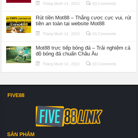
Tháng Mười 14 , 2022
(0) Comments
Rút tiền Mot88 – Thắng cược cực vui, rút
tiền an toàn tại website Mot88
Tháng Mười 14 , 2022
(0) Comments
Mot88 trực tiếp bóng đá – Trải nghiệm cá
độ bóng đá chuẩn Châu Âu
Tháng Mười 14 , 2022
(0) Comments
FIVE88
SẢN PHẨM