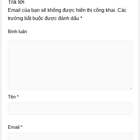
Trả lời
Email của bạn sẽ không được hiển thị công khai.
Các
trường bắt buộc được đánh dấu
*
Bình luận
Tên
*
Email
*