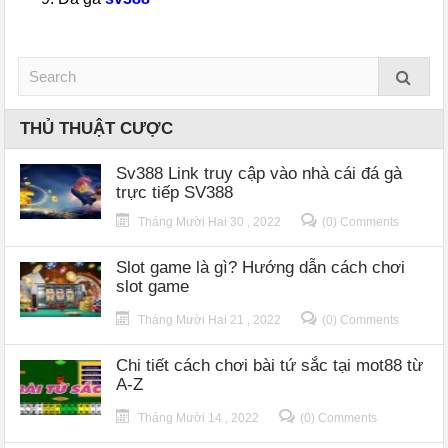
THỦ THUẬT CƯỢC
Sv388 Link truy cập vào nhà cái đá gà
trực tiếp SV388
Tháng Mười Hai 30 , 2022
(0) Comments
Slot game là gì? Hướng dẫn cách chơi
slot game
Tháng Mười Hai 21 , 2022
(0) Comments
Chi tiết cách chơi bài tứ sắc tại mot88 từ
A-Z
Tháng Mười 14 , 2022
(0) Comments