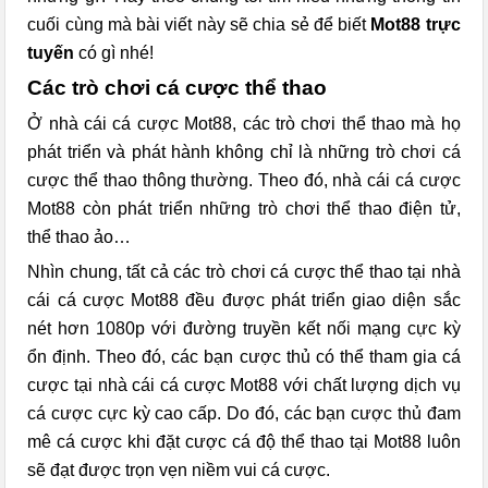
cuối cùng mà bài viết này sẽ chia sẻ để biết
Mot88 trực
tuyến
có gì nhé!
Các trò chơi cá cược thể thao
Ở nhà cái cá cược Mot88, các trò chơi thể thao mà họ
phát triển và phát hành không chỉ là những trò chơi cá
cược thể thao thông thường. Theo đó, nhà cái cá cược
Mot88 còn phát triển những trò chơi thể thao điện tử,
thể thao ảo…
Nhìn chung, tất cả các trò chơi cá cược thể thao tại nhà
cái cá cược Mot88 đều được phát triển giao diện sắc
nét hơn 1080p với đường truyền kết nối mạng cực kỳ
ổn định. Theo đó, các bạn cược thủ có thể tham gia cá
cược tại nhà cái cá cược Mot88 với chất lượng dịch vụ
cá cược cực kỳ cao cấp. Do đó, các bạn cược thủ đam
mê cá cược khi đặt cược cá độ thể thao tại Mot88 luôn
sẽ đạt được trọn vẹn niềm vui cá cược.