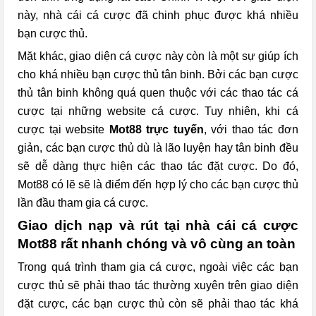
này, nhà cái cá cược đã chinh phục được khá nhiều
bạn cược thủ.
Mặt khác, giao diện cá cược này còn là một sự giúp ích
cho khá nhiều bạn cược thủ tân binh. Bởi các bạn cược
thủ tân binh không quá quen thuộc với các thao tác cá
cược tại những website cá cược. Tuy nhiên, khi cá
cược tại website
Mot88 trực tuyến
, với thao tác đơn
giản, các bạn cược thủ dù là lão luyện hay tân binh đều
sẽ dễ dàng thực hiện các thao tác đặt cược. Do đó,
Mot88 có lẽ sẽ là điểm đến hợp lý cho các bạn cược thủ
lần đầu tham gia cá cược.
Giao dịch nạp và rút tại nhà cái cá cược
Mot88 rất nhanh chóng và vô cùng an toàn
Trong quá trình tham gia cá cược, ngoài việc các bạn
cược thủ sẽ phải thao tác thường xuyên trên giao diện
đặt cược, các bạn cược thủ còn sẽ phải thao tác khá