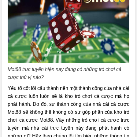
Mot88 trực tuyến hiện nay đang có những trò chơi cá
cược thú vị nào?
Yếu tố cốt lõi cấu thành nên một thành công của nhà cái
cá cược luôn luôn sẽ là kho trò chơi cá cược mà họ
phát hành. Do đó, sự thành công của nhà cái cá cược
Mot88 sẽ không thể không có sự góp phần của kho trò
chơi cá cược Mot88. Vậy những trò chơi cá cược trực
tuyến mà nhà cái trực tuyến này đang phát hành có
những gì? Hãy theo chúng tôi tìm hiểu những thông tin