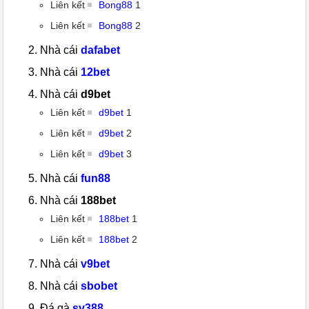
Liên kết
Bong88
1
Liên kết
Bong88
2
Nhà cái
dafabet
Nhà cái
12bet
Nhà cái
d9bet
Liên kết
d9bet
1
Liên kết
d9bet
2
Liên kết
d9bet
3
Nhà cái
fun88
Nhà cái
188bet
Liên kết
188bet
1
Liên kết
188bet
2
Nhà cái
v9bet
Nhà cái
sbobet
Đá gà
sv388