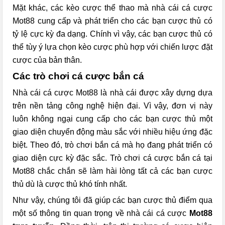
Mặt khác, các kèo cược thể thao mà nhà cái cá cược
Mot88 cung cấp và phát triển cho các bạn cược thủ có
tỷ lệ cực kỳ đa dạng. Chính vì vậy, các bạn cược thủ có
thể tùy ý lựa chọn kèo cược phù hợp với chiến lược đặt
cược của bản thân.
Các trò chơi cá cược bắn cá
Nhà cái cá cược Mot88 là nhà cái được xây dựng dựa
trên nền tảng công nghệ hiện đại. Vì vậy, đơn vị này
luôn không ngại cung cấp cho các bạn cược thủ một
giao diện chuyển động màu sắc với nhiều hiệu ứng đặc
biệt. Theo đó, trò chơi bắn cá mà họ đang phát triển có
giao diện cực kỳ đặc sắc. Trò chơi cá cược bắn cá tại
Mot88 chắc chắn sẽ làm hài lòng tất cả các bạn cược
thủ dù là cược thủ khó tính nhất.
Như vậy, chúng tôi đã giúp các bạn cược thủ điểm qua
một số thông tin quan trọng về nhà cái cá cược
Mot88