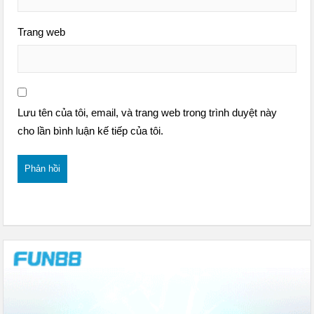
Trang web
Lưu tên của tôi, email, và trang web trong trình duyệt này
cho lần bình luận kế tiếp của tôi.