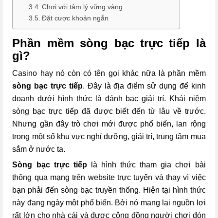
Chơi với tâm lý vững vàng
Đặt cược khoản ngắn
Phần mềm sòng bạc trực tiếp là
gì?
Casino hay nó còn có tên gọi khác nữa là phần mềm
sòng bạc trực tiếp
. Đây là địa điểm sử dụng để kinh
doanh dưới hình thức là đánh bạc giải trí. Khái niệm
sòng bạc trực tiếp đã được biết đến từ lâu về trước.
Nhưng gần đây trò chơi mới được phổ biến, lan rộng
trong một số khu vực nghỉ dưỡng, giải trí, trung tâm mua
sắm ở nước ta.
Sòng bạc trực tiếp
là hình thức tham gia chơi bài
thông qua mạng trên website trực tuyến và thay vì việc
bạn phải đến sòng bạc truyền thống. Hiện tại hình thức
này đang ngày một phổ biến. Bởi nó mang lại nguồn lợi
rất lớn cho nhà cái và được cộng đồng người chơi đón