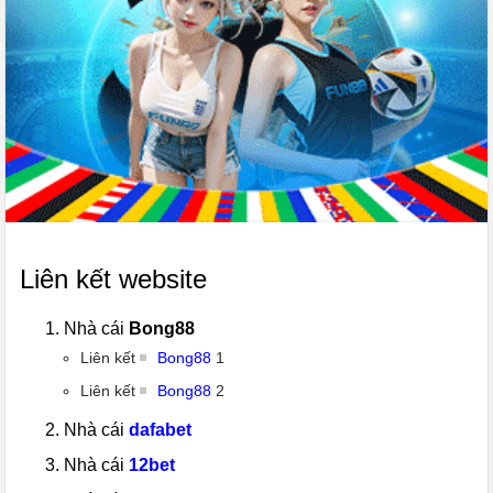
Liên kết website
Nhà cái
Bong88
Liên kết
Bong88
1
Liên kết
Bong88
2
Nhà cái
dafabet
Nhà cái
12bet