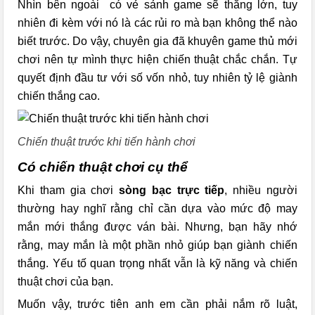
Nhìn bên ngoài có vẻ sảnh game sẽ thắng lớn, tuy
nhiên đi kèm với nó là các rủi ro mà bạn không thể nào
biết trước. Do vậy, chuyên gia đã khuyên game thủ mới
chơi nên tự mình thực hiện chiến thuật chắc chắn. Tự
quyết định đầu tư với số vốn nhỏ, tuy nhiên tỷ lệ giành
chiến thắng cao.
Chiến thuật trước khi tiến hành chơi
Có chiến thuật chơi cụ thể
Khi tham gia chơi
sòng bạc trực tiếp
, nhiều người
thường hay nghĩ rằng chỉ cần dựa vào mức độ may
mắn mới thắng được ván bài. Nhưng, bạn hãy nhớ
rằng, may mắn là một phần nhỏ giúp bạn giành chiến
thắng. Yếu tố quan trọng nhất vẫn là kỹ năng và chiến
thuật chơi của bạn.
Muốn vậy, trước tiên anh em cần phải nắm rõ luật,