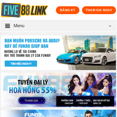
ĐĂNG KÝ
THAM GIA NGAY
Menu