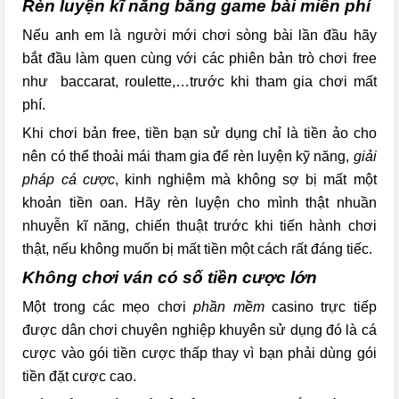
Rèn luyện kĩ năng bằng game bài miễn phí
Nếu anh em là người mới chơi sòng bài lần đầu hãy
bắt đầu làm quen cùng với các phiên bản trò chơi free
như baccarat, roulette,…trước khi tham gia chơi mất
phí.
Khi chơi bản free, tiền bạn sử dụng chỉ là tiền ảo cho
nên có thể thoải mái tham gia để rèn luyện kỹ năng,
giải
pháp cá cược
, kinh nghiệm mà không sợ bị mất một
khoản tiền oan. Hãy rèn luyện cho mình thật nhuần
nhuyễn kĩ năng, chiến thuật trước khi tiến hành chơi
thật, nếu không muốn bị mất tiền một cách rất đáng tiếc.
Không chơi ván có số tiền cược lớn
Một trong các mẹo chơi
phần mềm
casino trực tiếp
được dân chơi chuyên nghiệp khuyên sử dụng đó là cá
cược vào gói tiền cược thấp thay vì bạn phải dùng gói
tiền đặt cược cao.