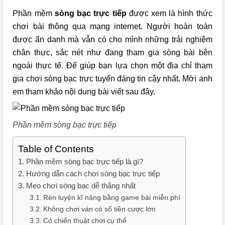
Phần mềm
sòng bạc trực tiếp
được xem là hình thức
chơi bài thông qua mạng internet. Người hoàn toàn
được ẩn danh mà vẫn có cho mình những trải nghiệm
chân thực, sắc nét như đang tham gia sòng bài bên
ngoài thực tế. Để giúp bạn lựa chọn một địa chỉ tham
gia chơi sòng bạc trực tuyến đáng tin cậy nhất. Mời anh
em tham khảo nội dung bài viết sau đây.
Phần mềm sòng bạc trực tiếp
Table of Contents
Phần mềm sòng bạc trực tiếp là gì?
Hướng dẫn cách chơi sòng bạc trực tiếp
Mẹo chơi sòng bạc dễ thắng nhất
Rèn luyện kĩ năng bằng game bài miễn phí
Không chơi ván có số tiền cược lớn
Có chiến thuật chơi cụ thể