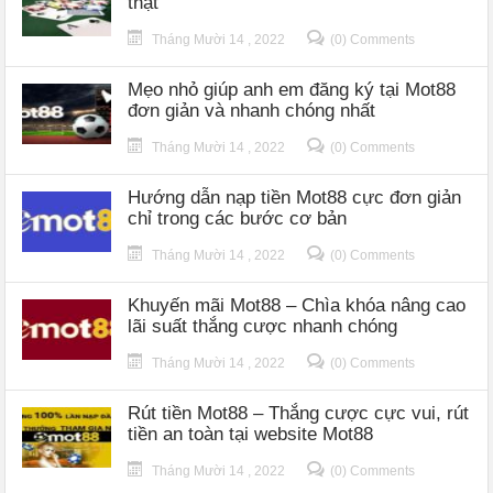
thật
Tháng Mười 14 , 2022
(0) Comments
Mẹo nhỏ giúp anh em đăng ký tại Mot88
đơn giản và nhanh chóng nhất
Tháng Mười 14 , 2022
(0) Comments
Hướng dẫn nạp tiền Mot88 cực đơn giản
chỉ trong các bước cơ bản
Tháng Mười 14 , 2022
(0) Comments
Khuyến mãi Mot88 – Chìa khóa nâng cao
lãi suất thắng cược nhanh chóng
Tháng Mười 14 , 2022
(0) Comments
Rút tiền Mot88 – Thắng cược cực vui, rút
tiền an toàn tại website Mot88
Tháng Mười 14 , 2022
(0) Comments