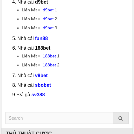
Nhà cái
d9bet
Liên kết
d9bet
1
Liên kết
d9bet
2
Liên kết
d9bet
3
Nhà cái
fun88
Nhà cái
188bet
Liên kết
188bet
1
Liên kết
188bet
2
Nhà cái
v9bet
Nhà cái
sbobet
Đá gà
sv388
THỦ THUẬT CƯỢC