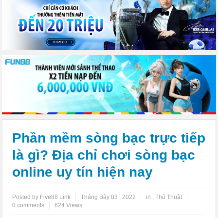
Phần mềm sòng bạc trực tiếp
là gì? Địa chỉ chơi sòng bạc
online uy tín hiện nay
Posted by Five88 Link
Tháng Bảy 03 , 2022
in :
Thủ Thuật
0 comments
624 Views