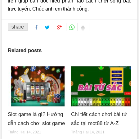
trên giúp bạn đọc hiểu phần nào cách chơi sòng bạc
trực tuyến. Chúc anh em thành công.
share
Related posts
Slot game là gì? Hướng
Chi tiết cách chơi bài tứ
dẫn cách chơi slot game
sắc tại mot88 từ A-Z
Tháng Hai 14, 2021
Tháng Hai 14, 2021