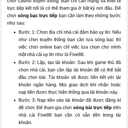
chơi casino truyền thống. Bạn chỉ cần mạng và thiết bị
trực tiếp kết nối là có thể tham gia ở bất kỳ nơi đâu. Để
chơi
sòng bạc trực tiếp
bạn cần làm theo những bước
như sau:
Bước 1: Chọn địa chỉ nhà cái đảm bảo uy tín: Nếu
như chơi truyền thống bạn cần lựa sòng bạc thì
việc chơi online bạn chỉ việc lựa chọn cho mình
một nhà cái uy tín như là Five88.
Bước 2: Lập, tạo tài khoản: Sau khi game thủ đã
chọn nhà cái, bạn cần lập tài khoản để có thể bắt
đầu chơi bài. Tài khoản sẽ được liên kết với tài
khoản ngân hàng. Mọi giao dịch khi nhận hoặc
nạp tiền được thực hiện thông qua tài khoản này.
Bước 3: Nạp tiền vào tài khoản đã được đăng kí
để chơi: Để tham gia chơi
sòng bài trực tiếp
trên
nhà cái Five88 bạn cần có sẵn tiền trong tài
khoản.