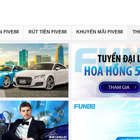
N FIVE88
RÚT TIỀN FIVE88
KHUYẾN MÃI FIVE88
TH