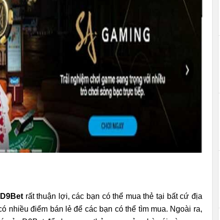
 D9Bet
rất thuận lợi, các bạn có thể mua thẻ tại bất cứ địa
có nhiều điểm bán lẻ để các bạn có thể tìm mua. Ngoài ra,