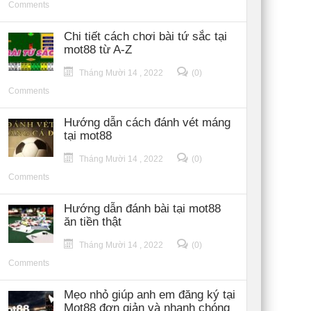
Comments
Chi tiết cách chơi bài tứ sắc tại
mot88 từ A-Z
Tháng Mười 14 , 2022
(0)
Comments
Hướng dẫn cách đánh vét máng
tại mot88
Tháng Mười 14 , 2022
(0)
Comments
Hướng dẫn đánh bài tại mot88
ăn tiền thật
Tháng Mười 14 , 2022
(0)
Comments
Mẹo nhỏ giúp anh em đăng ký tại
Mot88 đơn giản và nhanh chóng