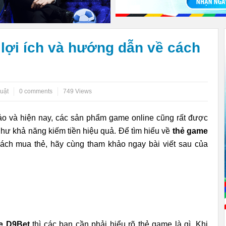
lợi ích và hướng dẫn về cách
uật
0 comments
749 Views
đảo và hiện nay, các sản phẩm game online cũng rất được
 như khả năng kiếm tiền hiệu quả. Để tìm hiểu về
thẻ game
ch mua thẻ, hãy cùng tham khảo ngay bài viết sau của
e D9Bet
thì các bạn cần phải hiểu rõ thẻ game là gì. Khi