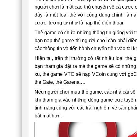
người chơi là một cao thủ chuyên về cá cược onl
đây là một loại thẻ với công dụng chính là n
cược, tương tự như là nạp thẻ điện thoại.
Thẻ game có chứa những thông tin giống với th
bạn nạp thẻ game thì người chơi cần phải điền
các thông tin và tiến hành chuyển tiền vào tà
Hiện tại, trên thị trường có rất nhiều loại th
bạn tham gia đặt ra mà thẻ game sẽ có những h
xu, thẻ game VTC sẽ nạp VCoin cùng với goCo
thẻ Gate, thẻ Garena,…
Nếu người chơi mua thẻ game, các nhà cái sẽ 
khi tham gia vào những dòng game trực tuyến c
tính năng cùng với các trải nghiệm về sản ph
bắt mắt hơn.