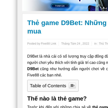
Thẻ game D9Bet: Những 
mua
Posted by Five88 Link
Tháng Tám 24 , 2022
in :
Thủ Th
D9Bet là nhà cái có số lượng truy cập đông 
người chơi yêu thích với tính giải trí cao cũng
D9Bet
cũng như hướng dẫn người chơi về cá
Five88 các bạn nhé.
Table of Contents
Thế nào là thẻ game?
Trước khi đến với những chia sẻ về
thẻ gam