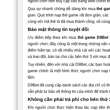
người chơi nên truy cập vào trang web chính 
Qua sự nhanh chóng dễ dàng khi mua
thẻ ga
gian. Quá trình nạp thẻ game rất đơn giản, các 
cùng với mã thẻ là đã mua thành công, vô cùng a
Bảo mật thông tin tuyệt đối
Ưu điểm tiếp theo khi mua
thẻ game D9Bet
người chơi, đây cũng là một trong những vấn 
điểm hiện tại, có rất nhiều nhà cái với các h
và trao đổi, bán lại cho các bên thứ 3 với mục đí
Tuy nhiên, đến với nhà cái D9Bet, các bạn hoà
game chính là một hình thức người chơi nạp t
tâm.
D9Bet đã cung cấp danh sách các địa chỉ có th
vẫn phải tự bảo vệ thông tin của mình để tránh bị
Không cần phải trả phí cho bên thứ 
Khi người chơi thực hiện thao tác nạp tiền 