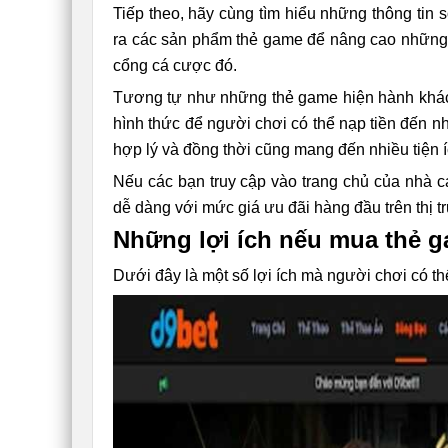
Tiếp theo, hãy cùng tìm hiểu những thông tin
ra các sản phẩm thẻ game để nâng cao những 
cổng cá cược đó.
Tương tự như những thẻ game hiện hành khác 
hình thức để người chơi có thể nạp tiền đến n
hợp lý và đồng thời cũng mang đến nhiều tiện 
Nếu các bạn truy cập vào trang chủ của nhà 
dễ dàng với mức giá ưu đãi hàng đầu trên thị t
Những lợi ích nếu mua thẻ 
Dưới đây là một số lợi ích mà người chơi có