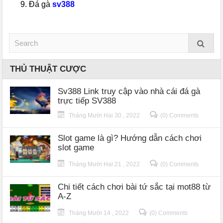
Đá gà
sv388
THỦ THUẬT CƯỢC
Sv388 Link truy cập vào nhà cái đá gà
trực tiếp SV388
Tháng Mười Hai 30 , 2022
(0) Comments
Slot game là gì? Hướng dẫn cách chơi
slot game
Tháng Mười Hai 21 , 2022
(0) Comments
Chi tiết cách chơi bài tứ sắc tại mot88 từ
A-Z
Tháng Mười 14 , 2022
(0) Comments