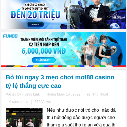
Bỏ túi ngay 3 mẹo chơi mot88 casino
tỷ lệ thắng cực cao
Posted by Five88 Link
|
Tháng Mười 14 , 2022
|
in :
Thủ Thuật
|
0 comments
|
660 Views
Nếu như được nói trò chơi nào đã
thu hút đông đảo được người chơi
tham gia suốt thời gian vừa qua thì