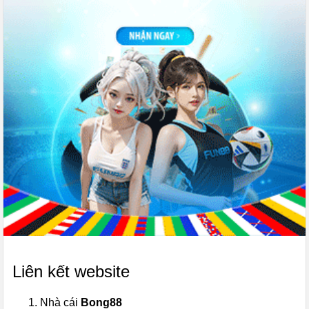
Liên kết website
Nhà cái
Bong88