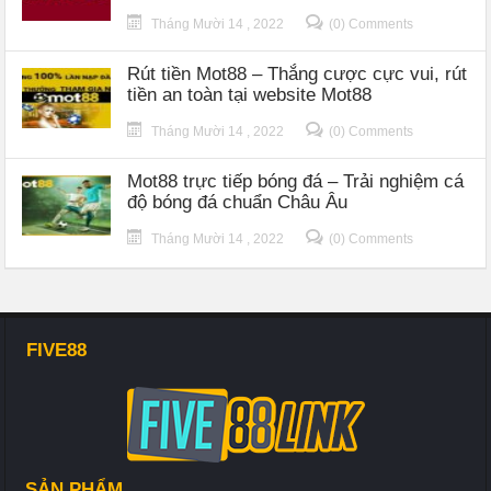
Tháng Mười 14 , 2022
(0) Comments
Rút tiền Mot88 – Thắng cược cực vui, rút
tiền an toàn tại website Mot88
Tháng Mười 14 , 2022
(0) Comments
Mot88 trực tiếp bóng đá – Trải nghiệm cá
độ bóng đá chuẩn Châu Âu
Tháng Mười 14 , 2022
(0) Comments
FIVE88
SẢN PHẨM