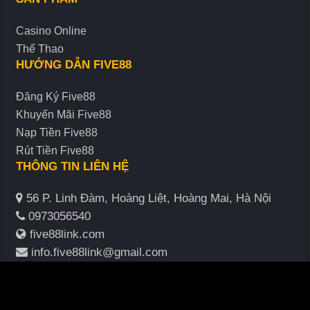
Casino Online
Thể Thao
HƯỚNG DẪN FIVE88
Đăng Ký Five88
Khuyến Mãi Five88
Nạp Tiền Five88
Rút Tiền Five88
THÔNG TIN LIÊN HỆ
56 P. Linh Đàm, Hoàng Liệt, Hoàng Mai, Hà Nội
0973056540
five88link.com
info.five88link@gmail.com