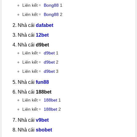
Liên kết
Bong88
1
Liên kết
Bong88
2
Nhà cái
dafabet
Nhà cái
12bet
Nhà cái
d9bet
Liên kết
d9bet
1
Liên kết
d9bet
2
Liên kết
d9bet
3
Nhà cái
fun88
Nhà cái
188bet
Liên kết
188bet
1
Liên kết
188bet
2
Nhà cái
v9bet
Nhà cái
sbobet